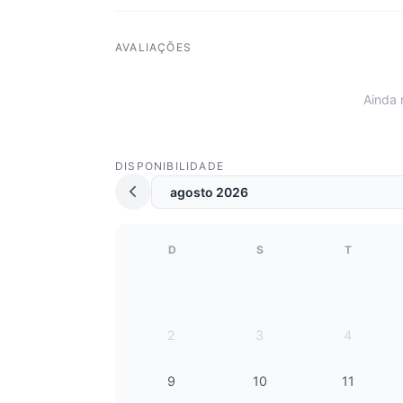
AVALIAÇÕES
Ainda 
DISPONIBILIDADE
D
S
T
2
3
4
9
10
11