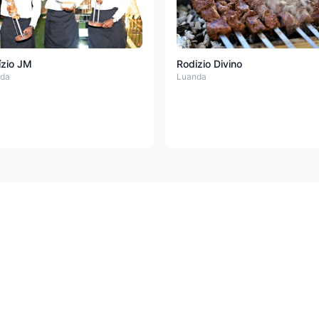
ízio JM
Rodizio Divino
da
Luanda