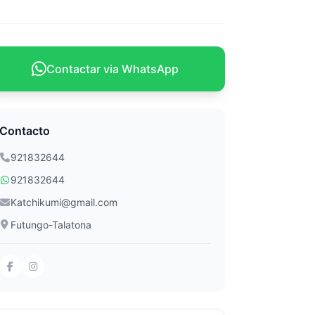
Contactar via WhatsApp
Contacto
921832644
921832644
Katchikumi@gmail.com
Futungo-Talatona