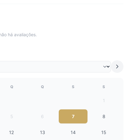
não há avaliações.
Q
Q
S
S
1
5
6
7
8
12
13
14
15