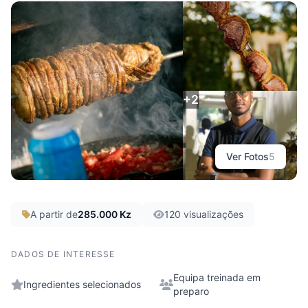
Rodizio Divino
Luanda, Belas
+2
Ver Fotos
5
A partir de
285.000 Kz
120 visualizações
DADOS DE INTERESSE
Equipa treinada em
Ingredientes selecionados
preparo