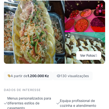
C-23 Gastronomia
Luanda, Viana
+2
Ver Fotos
5
A partir de
1.200.000 Kz
130 visualizações
DADOS DE INTERESSE
Menus personalizados para
Equipa profissional de
diferentes estilos de
cozinha e atendimento
casamento