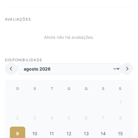
AVALIAÇÕES
Ainda não há avaliações.
DISPONIBILIDADE
D
S
T
Q
Q
S
S
1
2
3
4
5
6
7
8
9
10
11
12
13
14
15