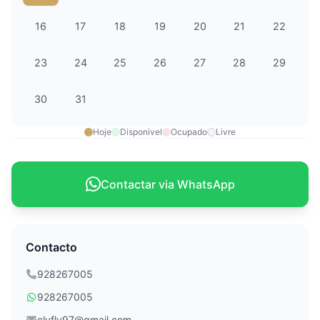
16
17
18
19
20
21
22
23
24
25
26
27
28
29
30
31
Hoje
Disponivel
Ocupado
Livre
Contactar via WhatsApp
Contacto
928267005
928267005
clyfly97@gmail.com