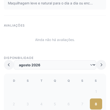
Maquilhagem leve e natural para o dia a dia ou enc...
AVALIAÇÕES
Ainda não há avaliações.
DISPONIBILIDADE
D
S
T
Q
Q
S
S
1
2
3
4
5
6
7
8