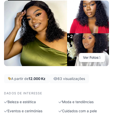
Botch’Beauty
Luanda, Luanda
+2
Ver Fotos
5
A partir de
12.000 Kz
83 visualizações
DADOS DE INTERESSE
Beleza e estética
Moda e tendências
Eventos e cerimónias
Cuidados com a pele