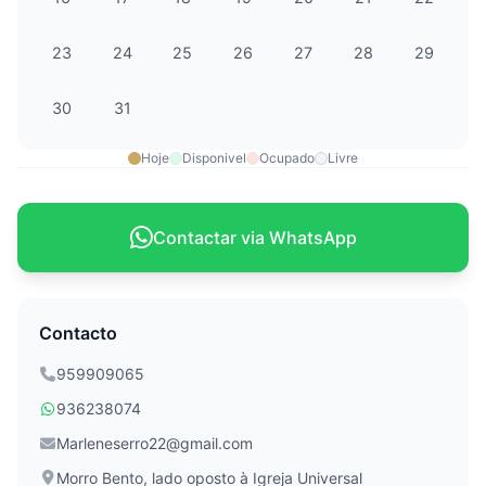
23
24
25
26
27
28
29
30
31
Hoje
Disponivel
Ocupado
Livre
Contactar via WhatsApp
Contacto
959909065
936238074
Marleneserro22@gmail.com
Morro Bento, lado oposto à Igreja Universal