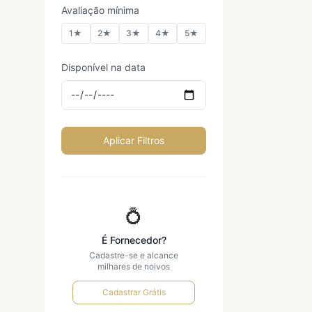
Avaliação mínima
1★
2★
3★
4★
5★
Disponível na data
Aplicar Filtros
💍
É Fornecedor?
Cadastre-se e alcance
milhares de noivos
Cadastrar Grátis