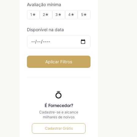
Avaliação mínima
1★
2★
3★
4★
5★
Disponível na data
Aplicar Filtros
💍
É Fornecedor?
Cadastre-se e alcance
milhares de noivos
Cadastrar Grátis