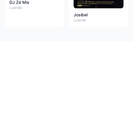
DJ Zé Mix
Luanda
Josibel
Luanda