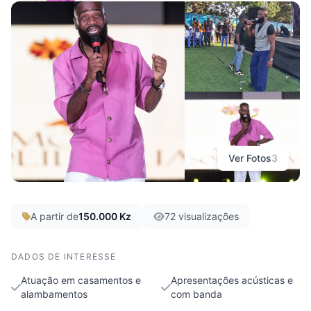
Paixão Lemba
Luanda, Luanda
Ver Fotos
3
A partir de
150.000 Kz
72 visualizações
DADOS DE INTERESSE
Atuação em casamentos e
Apresentações acústicas e
alambamentos
com banda