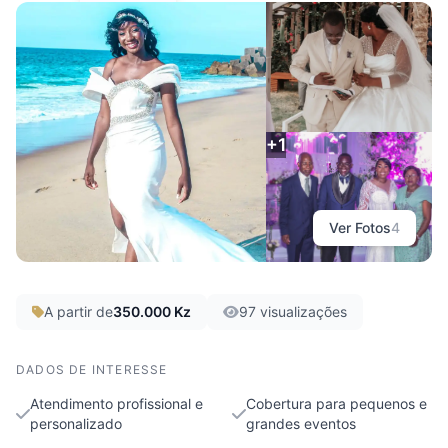
Júnior ZD Photography
Luanda
+1
Ver Fotos
4
A partir de
350.000 Kz
97 visualizações
DADOS DE INTERESSE
Atendimento profissional e
Cobertura para pequenos e
personalizado
grandes eventos