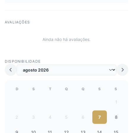
AVALIAÇÕES
Ainda não há avaliações.
DISPONIBILIDADE
D
S
T
Q
Q
S
S
1
2
3
4
5
6
7
8
9
10
11
12
13
14
15