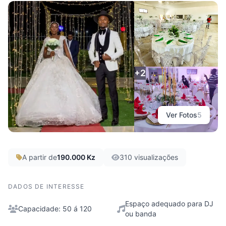
Josbiat Salão de Eventos
Benguela, Catumbela
+2
Ver Fotos
5
A partir de
190.000 Kz
310 visualizações
DADOS DE INTERESSE
Espaço adequado para DJ
Capacidade: 50 á 120
ou banda