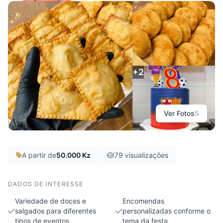
Doces da Pureza
Luanda, Belas
+2
Ver Fotos
5
A partir de
50.000 Kz
79 visualizações
DADOS DE INTERESSE
Variedade de doces e
Encomendas
salgados para diferentes
personalizadas conforme o
tipos de eventos
tema da festa