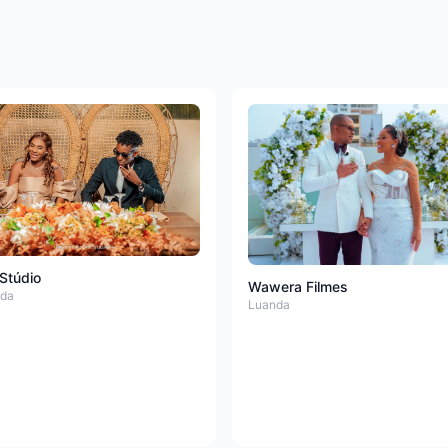
Stúdio
Wawera Filmes
da
Luanda