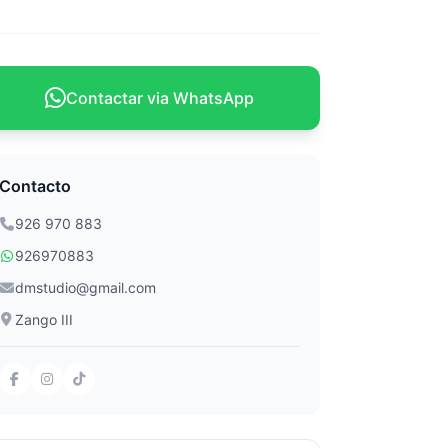
Contactar via WhatsApp
Contacto
926 970 883
926970883
dmstudio@gmail.com
Zango III