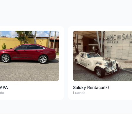
APA
Saluky Rentacar￼
da
Luanda