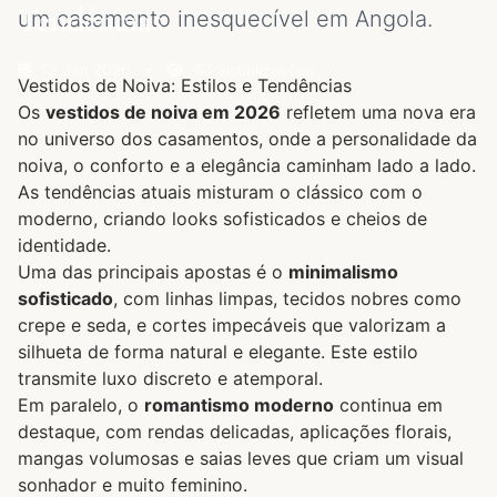
Tendências
um casamento inesquecível em Angola.
13 Jan 2026
•
83 visualizações
Vestidos de Noiva: Estilos e Tendências
Os
vestidos de noiva em 2026
refletem uma nova era
no universo dos casamentos, onde a personalidade da
noiva, o conforto e a elegância caminham lado a lado.
As tendências atuais misturam o clássico com o
moderno, criando looks sofisticados e cheios de
identidade.
Uma das principais apostas é o
minimalismo
sofisticado
, com linhas limpas, tecidos nobres como
crepe e seda, e cortes impecáveis que valorizam a
silhueta de forma natural e elegante. Este estilo
transmite luxo discreto e atemporal.
Em paralelo, o
romantismo moderno
continua em
destaque, com rendas delicadas, aplicações florais,
mangas volumosas e saias leves que criam um visual
sonhador e muito feminino.